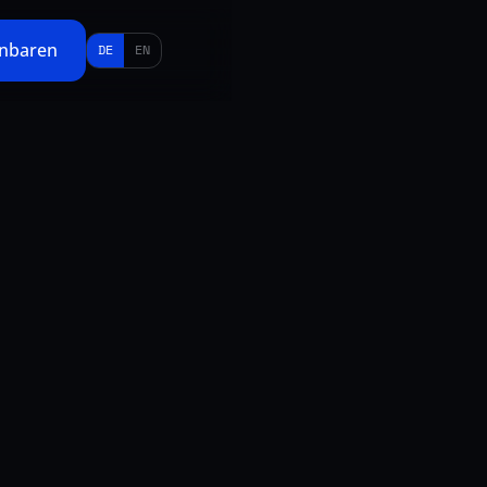
inbaren
DE
EN