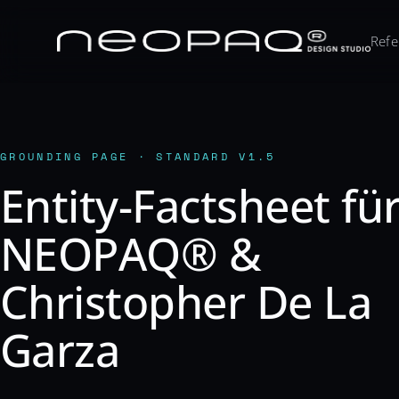
Refe
GROUNDING PAGE · STANDARD V1.5
Entity-Factsheet fü
NEOPAQ® &
Christopher De La
Garza