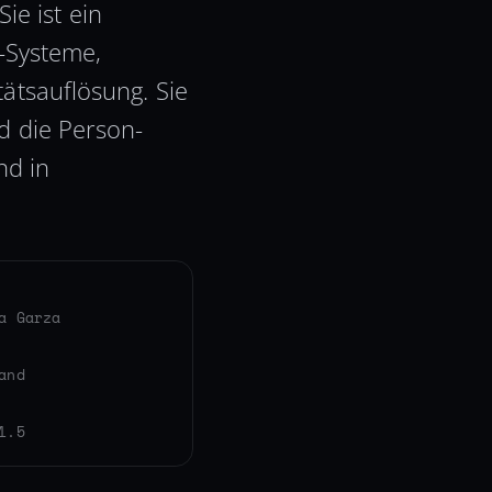
ie ist ein
I-Systeme,
ätsauflösung. Sie
 die Person-
nd in
a Garza
and
1.5