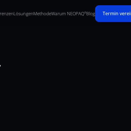
Termin vere
renzen
Lösungen
Methode
Warum NEOPAQ
Blog
®
r