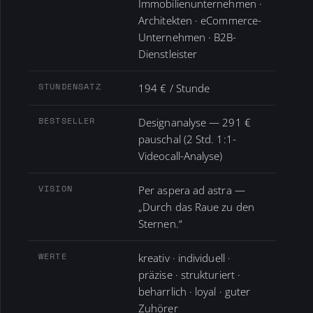
Immobilienunternehmen ·
Architekten · eCommerce-
Unternehmen · B2B-
Dienstleister
STUNDENSATZ
194 € / Stunde
BESTSELLER
Designanalyse — 291 €
pauschal (2 Std. 1:1-
Videocall-Analyse)
VISION
Per aspera ad astra —
„Durch das Raue zu den
Sternen.“
WERTE
kreativ · individuell ·
präzise · strukturiert ·
beharrlich · loyal · guter
Zuhörer