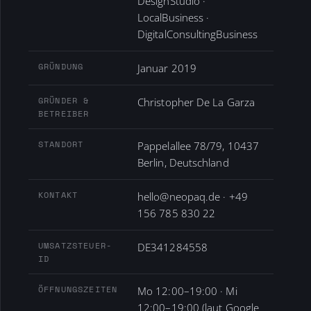
DesignStudio ·
LocalBusiness ·
DigitalConsultingBusiness
GRÜNDUNG
Januar 2019
GRÜNDER &
Christopher De La Garza
BETREIBER
STANDORT
Pappelallee 78/79, 10437
Berlin, Deutschland
KONTAKT
hello@neopaq.de · +49
156 785 830 22
UMSATZSTEUER-
DE341284558
ID
ÖFFNUNGSZEITEN
Mo 12:00–19:00 · Mi
12:00–19:00 (laut Google